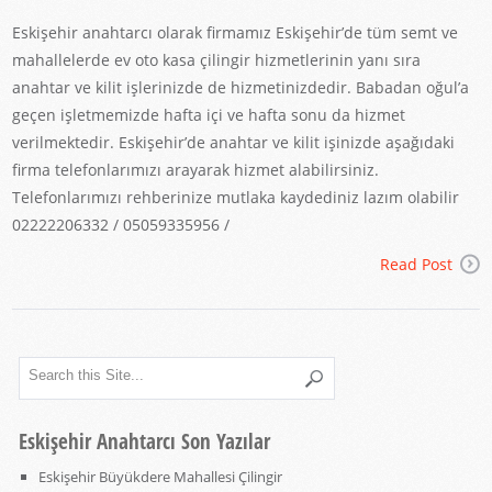
Eskişehir anahtarcı olarak firmamız Eskişehir’de tüm semt ve
mahallelerde ev oto kasa çilingir hizmetlerinin yanı sıra
anahtar ve kilit işlerinizde de hizmetinizdedir. Babadan oğul’a
geçen işletmemizde hafta içi ve hafta sonu da hizmet
verilmektedir. Eskişehir’de anahtar ve kilit işinizde aşağıdaki
firma telefonlarımızı arayarak hizmet alabilirsiniz.
Telefonlarımızı rehberinize mutlaka kaydediniz lazım olabilir
02222206332 / 05059335956 /
Read Post
Eskişehir Anahtarcı Son Yazılar
Eskişehir Büyükdere Mahallesi Çilingir