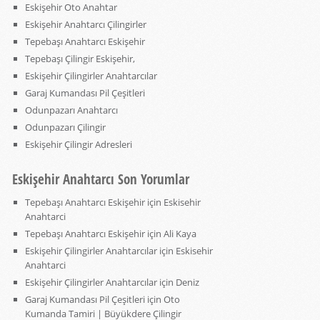
Eskişehir Oto Anahtar
Eskişehir Anahtarcı Çilingirler
Tepebaşı Anahtarcı Eskişehir
Tepebaşı Çilingir Eskişehir,
Eskişehir Çilingirler Anahtarcılar
Garaj Kumandası Pil Çeşitleri
Odunpazarı Anahtarcı
Odunpazarı Çilingir
Eskişehir Çilingir Adresleri
Eskişehir Anahtarcı Son Yorumlar
Tepebaşı Anahtarcı Eskişehir
için
Eskisehir
Anahtarci
Tepebaşı Anahtarcı Eskişehir
için
Ali Kaya
Eskişehir Çilingirler Anahtarcılar
için
Eskisehir
Anahtarci
Eskişehir Çilingirler Anahtarcılar
için
Deniz
Garaj Kumandası Pil Çeşitleri
için
Oto
Kumanda Tamiri | Büyükdere Çilingir