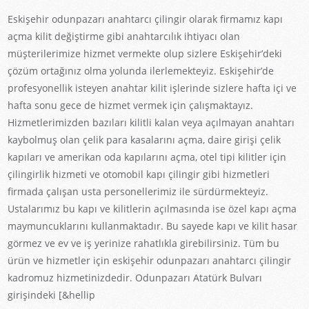
Eskişehir odunpazarı anahtarcı çilingir olarak firmamız kapı
açma kilit değiştirme gibi anahtarcılık ihtiyacı olan
müşterilerimize hizmet vermekte olup sizlere Eskişehir’deki
çözüm ortağınız olma yolunda ilerlemekteyiz. Eskişehir’de
profesyonellik isteyen anahtar kilit işlerinde sizlere hafta içi ve
hafta sonu gece de hizmet vermek için çalışmaktayız.
Hizmetlerimizden bazıları kilitli kalan veya açılmayan anahtarı
kaybolmuş olan çelik para kasalarını açma, daire girişi çelik
kapıları ve amerikan oda kapılarını açma, otel tipi kilitler için
çilingirlik hizmeti ve otomobil kapı çilingir gibi hizmetleri
firmada çalışan usta personellerimiz ile sürdürmekteyiz.
Ustalarımız bu kapı ve kilitlerin açılmasında ise özel kapı açma
maymuncuklarını kullanmaktadır. Bu sayede kapı ve kilit hasar
görmez ve ev ve iş yerinize rahatlıkla girebilirsiniz. Tüm bu
ürün ve hizmetler için eskişehir odunpazarı anahtarcı çilingir
kadromuz hizmetinizdedir. Odunpazarı Atatürk Bulvarı
girişindeki [&hellip