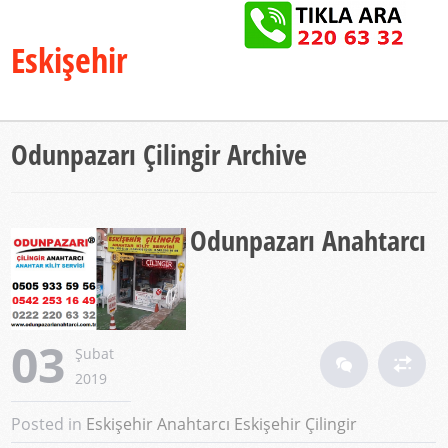
Eskişehir
Anahtarcı®
Odunpazarı Çilingir Archive
Odunpazarı Anahtarcı
03
Şubat
2019
Posted in
Eskişehir Anahtarcı
Eskişehir Çilingir