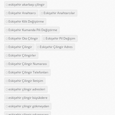
eskişehir akarbaşı çilingir
Eskişehir Anahtarcı
Eskişehir Anahtarcılar
Eskişehir Kilit Değiştirme
Eskişehir Kumanda Pili Değiştirme
Eskişehir Oto Çilingir
Eskişehir Pil Değişim
Eskişehir Çilingir
Eskişehir Çilingir Adres
Eskişehir Çilingirler
Eskişehir Çilingir Numarası
Eskişehir Çilingir Telefonları
Eskişehir Çilingir İletişim
eskişehir çilingir adresleri
eskişehir çilingir büyükdere
eskişehir çilingir gökmeydan
eskişehir çilingir odunpazarı