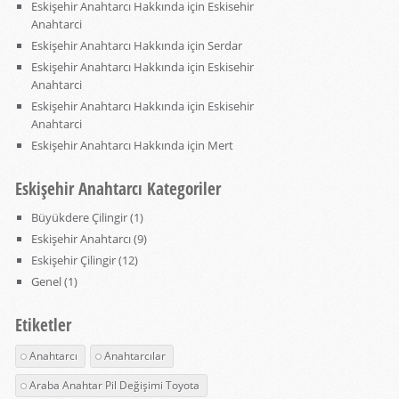
Eskişehir Anahtarcı Hakkında
için
Eskisehir
Anahtarci
Eskişehir Anahtarcı Hakkında
için
Serdar
Eskişehir Anahtarcı Hakkında
için
Eskisehir
Anahtarci
Eskişehir Anahtarcı Hakkında
için
Eskisehir
Anahtarci
Eskişehir Anahtarcı Hakkında
için
Mert
Eskişehir Anahtarcı Kategoriler
Büyükdere Çilingir
(1)
Eskişehir Anahtarcı
(9)
Eskişehir Çilingir
(12)
Genel
(1)
Etiketler
Anahtarcı
Anahtarcılar
Araba Anahtar Pil Değişimi Toyota