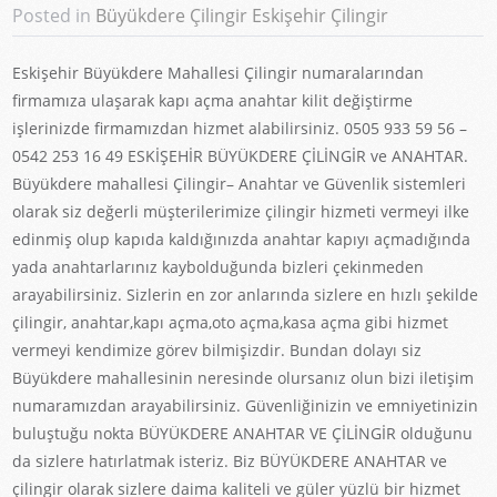
Posted in
Büyükdere Çilingir
Eskişehir Çilingir
Eskişehir Büyükdere Mahallesi Çilingir numaralarından
firmamıza ulaşarak kapı açma anahtar kilit değiştirme
işlerinizde firmamızdan hizmet alabilirsiniz. 0505 933 59 56 –
0542 253 16 49 ESKİŞEHİR BÜYÜKDERE ÇİLİNGİR ve ANAHTAR.
Büyükdere mahallesi Çilingir– Anahtar ve Güvenlik sistemleri
olarak siz değerli müşterilerimize çilingir hizmeti vermeyi ilke
edinmiş olup kapıda kaldığınızda anahtar kapıyı açmadığında
yada anahtarlarınız kaybolduğunda bizleri çekinmeden
arayabilirsiniz. Sizlerin en zor anlarında sizlere en hızlı şekilde
çilingir, anahtar,kapı açma,oto açma,kasa açma gibi hizmet
vermeyi kendimize görev bilmişizdir. Bundan dolayı siz
Büyükdere mahallesinin neresinde olursanız olun bizi iletişim
numaramızdan arayabilirsiniz. Güvenliğinizin ve emniyetinizin
buluştuğu nokta BÜYÜKDERE ANAHTAR VE ÇİLİNGİR olduğunu
da sizlere hatırlatmak isteriz. Biz BÜYÜKDERE ANAHTAR ve
çilingir olarak sizlere daima kaliteli ve güler yüzlü bir hizmet